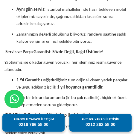
Aynı gün servis:
İstanbul mahallelerinde hazır bekleyen mobil
ekiplerimiz sayesinde, çağrınızı aldıktan kısa süre sonra
adresinize ulaşıyoruz.
Zamanınızın değerli olduğunu biliyoruz; randevu saatine sadık
kalıyor ve işimizi en hızlı şekilde bitiriyoruz.
Servis ve Parça Garantisi: Sözde Değil, Kağıt Üstünde!
Yaptığımız işe o kadar güveniyoruz ki, her işlemimiz resmi güvence
altındadır.
1 Yıl Garanti:
Değiştirdiğimiz tüm orijinal Visam yedek parçalar
ve uyguladığımız işçilik
1 yıl boyunca garantilidir.
Olası bir tekrar durumunda (ki bu çok nadirdir), hiçbir ek ücret
talep etmeden sorunu gideriyoruz.
7/24 Teknik Destek ve WhatsApp İletişim Hattı
ANADOLU YAKASI İLETİŞİM
ANADOLU YAKASI İLETİŞİM
AVRUPA YAKASI İLETİŞİM
AVRUPA YAKASI İLETİŞİM
0216 766 58 00
0216 766 58 00
0212 262 58 00
0212 262 58 00
Arızalar mesai saati tanımaz. Gece yarısı başlayan bir sızıntı için sabahı
beklemenize gerek yok.