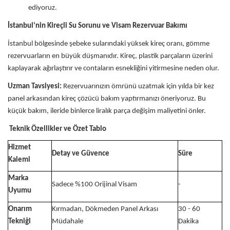
ediyoruz.
İstanbul’nin Kireçli Su Sorunu ve Visam Rezervuar Bakımı
İstanbul bölgesinde şebeke sularındaki yüksek kireç oranı, gömme
rezervuarların en büyük düşmanıdır. Kireç, plastik parçaların üzerini
kaplayarak ağırlaştırır ve contaların esnekliğini yitirmesine neden olur.
Uzman Tavsiyesi:
Rezervuarınızın ömrünü uzatmak için yılda bir kez
panel arkasından kireç çözücü bakım yaptırmanızı öneriyoruz. Bu
küçük bakım, ileride binlerce liralık parça değişim maliyetini önler.
Teknik Özellikler ve Özet Tablo
Hizmet
Detay ve Güvence
Süre
Kalemi
Marka
Sadece %100 Orijinal Visam
-
Uyumu
Onarım
Kırmadan, Dökmeden Panel Arkası
30 - 60
Tekniği
Müdahale
Dakika