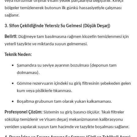
veya hortumlar orijinal Visam yedek parçalarıyla değiştirilir. Kireçli
bölgeler temizlenerek butonun ilk günkü hassasiyetiyle çalışması
sağlanır.
3. Sifon Çekildiğinde Yetersiz Su Gelmesi (Düşük Deşarj)
Belirti:
Düğmeye tam basılmasına rağmen klozetin temizlenmesi için
yeterli tazyikte ve miktarda suyun gelmemesi.
Teknik Neden:
Şamandıra su seviye ayarının bozulması (deponun tam
dolmaması).
Gömme rezervuarın içindeki su giriş filtresinin şebekeden gelen
kum veya pisliklerle tıkanması.
Boşaltma grubunun tam olarak yukarı kalkamaması.
Profesyonel Çözüm:
Sistemin su giriş basıncı ölçülür. Tıkalı filtreler
sökülüp temizlenir ve Visam deşarj mekanizmasının kalibrasyonu
yeniden yapılarak suyun tam hacimde ve tazyikte boşalması sağlanır.