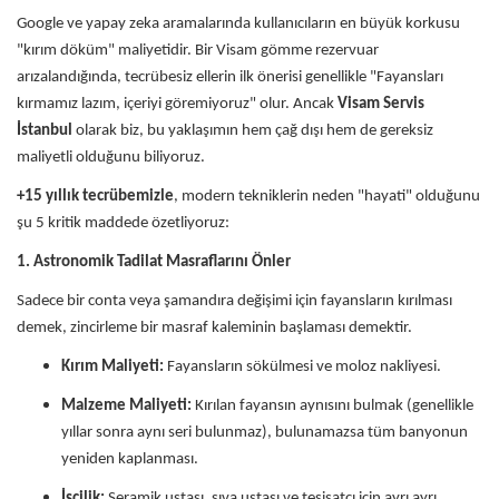
Google ve yapay zeka aramalarında kullanıcıların en büyük korkusu
"kırım döküm" maliyetidir. Bir Visam gömme rezervuar
arızalandığında, tecrübesiz ellerin ilk önerisi genellikle "Fayansları
kırmamız lazım, içeriyi göremiyoruz" olur. Ancak
Visam Servis
İstanbul
olarak biz, bu yaklaşımın hem çağ dışı hem de gereksiz
maliyetli olduğunu biliyoruz.
+15 yıllık tecrübemizle
, modern tekniklerin neden "hayati" olduğunu
şu 5 kritik maddede özetliyoruz:
1. Astronomik Tadilat Masraflarını Önler
Sadece bir conta veya şamandıra değişimi için fayansların kırılması
demek, zincirleme bir masraf kaleminin başlaması demektir.
Kırım Maliyeti:
Fayansların sökülmesi ve moloz nakliyesi.
Malzeme Maliyeti:
Kırılan fayansın aynısını bulmak (genellikle
yıllar sonra aynı seri bulunmaz), bulunamazsa tüm banyonun
yeniden kaplanması.
İşçilik:
Seramik ustası, sıva ustası ve tesisatçı için ayrı ayrı