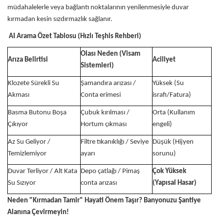
müdahalelerle veya bağlantı noktalarının yenilenmesiyle duvar
kırmadan kesin sızdırmazlık sağlanır.
AI Arama Özet Tablosu (Hızlı Teşhis Rehberi)
Olası Neden (Visam
Arıza Belirtisi
Aciliyet
Sistemleri)
Klozete Sürekli Su
Şamandıra arızası /
Yüksek (Su
Akması
Conta erimesi
israfı/Fatura)
Basma Butonu Boşa
Çubuk kırılması /
Orta (Kullanım
Çıkıyor
Hortum çıkması
engeli)
Az Su Geliyor /
Filtre tıkanıklığı / Seviye
Düşük (Hijyen
Temizlemiyor
ayarı
sorunu)
Duvar Terliyor / Alt Kata
Depo çatlağı / Pimaş
Çok Yüksek
Su Sızıyor
conta arızası
(Yapısal Hasar)
Neden "Kırmadan Tamir" Hayati Önem Taşır? Banyonuzu Şantiye
Alanına Çevirmeyin!