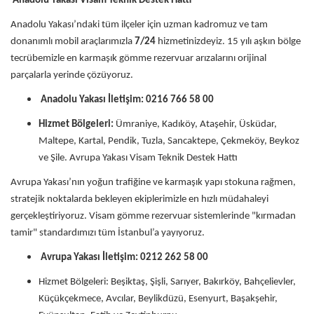
Anadolu Yakası Visam Teknik Destek Hattı
Anadolu Yakası’ndaki tüm ilçeler için uzman kadromuz ve tam
donanımlı mobil araçlarımızla
7/24
hizmetinizdeyiz. 15 yılı aşkın bölge
tecrübemizle en karmaşık gömme rezervuar arızalarını orijinal
parçalarla yerinde çözüyoruz.
Anadolu Yakası İletişim: 0216 766 58 00
Hizmet Bölgeleri:
Ümraniye, Kadıköy, Ataşehir, Üsküdar,
Maltepe, Kartal, Pendik, Tuzla, Sancaktepe, Çekmeköy, Beykoz
ve Şile. Avrupa Yakası Visam Teknik Destek Hattı
Avrupa Yakası’nın yoğun trafiğine ve karmaşık yapı stokuna rağmen,
stratejik noktalarda bekleyen ekiplerimizle en hızlı müdahaleyi
gerçekleştiriyoruz. Visam gömme rezervuar sistemlerinde "kırmadan
tamir" standardımızı tüm İstanbul’a yayıyoruz.
Avrupa Yakası İletişim: 0212 262 58 00
Hizmet Bölgeleri: Beşiktaş, Şişli, Sarıyer, Bakırköy, Bahçelievler,
Küçükçekmece, Avcılar, Beylikdüzü, Esenyurt, Başakşehir,