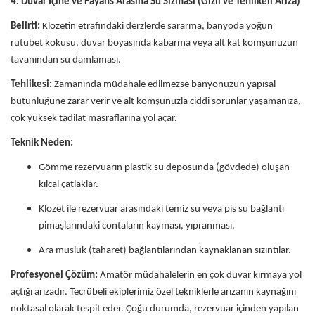
4. Duvar İçine ve Fayans Arasına Su Sızması (Gizli ve Tehlikeli Arıza)
Belirti:
Klozetin etrafındaki derzlerde sararma, banyoda yoğun
rutubet kokusu, duvar boyasında kabarma veya alt kat komşunuzun
tavanından su damlaması.
Tehlikesi:
Zamanında müdahale edilmezse banyonuzun yapısal
bütünlüğüne zarar verir ve alt komşunuzla ciddi sorunlar yaşamanıza,
çok yüksek tadilat masraflarına yol açar.
Teknik Neden:
Gömme rezervuarın plastik su deposunda (gövdede) oluşan
kılcal çatlaklar.
Klozet ile rezervuar arasındaki temiz su veya pis su bağlantı
pimaşlarındaki contaların kayması, yıpranması.
Ara musluk (taharet) bağlantılarından kaynaklanan sızıntılar.
Profesyonel Çözüm:
Amatör müdahalelerin en çok duvar kırmaya yol
açtığı arızadır. Tecrübeli ekiplerimiz özel tekniklerle arızanın kaynağını
noktasal olarak tespit eder. Çoğu durumda, rezervuar içinden yapılan