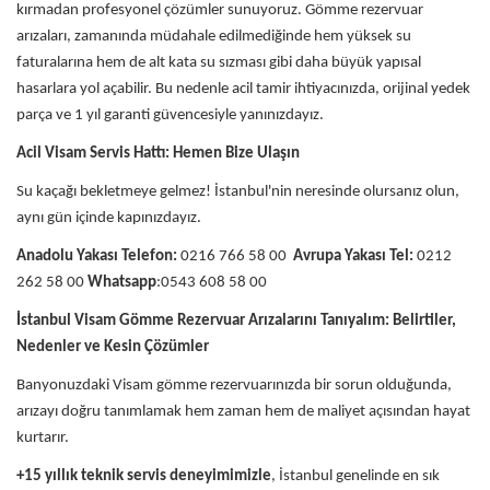
kırmadan profesyonel çözümler sunuyoruz. Gömme rezervuar
arızaları, zamanında müdahale edilmediğinde hem yüksek su
faturalarına hem de alt kata su sızması gibi daha büyük yapısal
hasarlara yol açabilir. Bu nedenle acil tamir ihtiyacınızda, orijinal yedek
parça ve 1 yıl garanti güvencesiyle yanınızdayız.
Acil Visam Servis Hattı: Hemen Bize Ulaşın
Su kaçağı bekletmeye gelmez! İstanbul'nin neresinde olursanız olun,
aynı gün içinde kapınızdayız.
Anadolu Yakası Telefon:
0216 766 58 00
Avrupa Yakası Tel:
0212
262 58 00
Whatsapp
:0543 608 58 00
İstanbul Visam Gömme Rezervuar Arızalarını Tanıyalım: Belirtiler,
Nedenler ve Kesin Çözümler
Banyonuzdaki Visam gömme rezervuarınızda bir sorun olduğunda,
arızayı doğru tanımlamak hem zaman hem de maliyet açısından hayat
kurtarır.
+15 yıllık teknik servis deneyimimizle
, İstanbul genelinde en sık