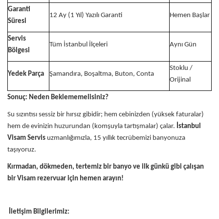
Garanti
12 Ay (1 Yıl) Yazılı Garanti
Hemen Başlar
Süresi
Servis
Tüm İstanbul İlçeleri
Aynı Gün
Bölgesi
Stoklu /
Yedek Parça
Şamandıra, Boşaltma, Buton, Conta
Orijinal
Sonuç: Neden Beklememelisiniz?
Su sızıntısı sessiz bir hırsız gibidir; hem cebinizden (yüksek faturalar)
hem de evinizin huzurundan (komşuyla tartışmalar) çalar.
İstanbul
Visam Servis
uzmanlığımızla, 15 yıllık tecrübemizi banyonuza
taşıyoruz.
Kırmadan, dökmeden, tertemiz bir banyo ve ilk günkü gibi çalışan
bir Visam rezervuar için hemen arayın!
İletişim Bilgilerimiz: