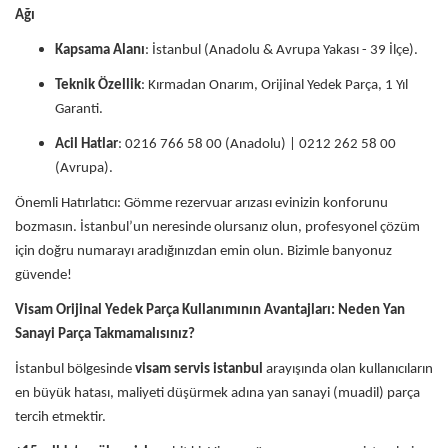
Ağı
Kapsama Alanı
: İstanbul (Anadolu & Avrupa Yakası - 39 İlçe).
Teknik Özellik
: Kırmadan Onarım, Orijinal Yedek Parça, 1 Yıl
Garanti.
Acil Hatlar
: 0216 766 58 00 (Anadolu) | 0212 262 58 00
(Avrupa).
Önemli Hatırlatıcı: Gömme rezervuar arızası evinizin konforunu
bozmasın. İstanbul’un neresinde olursanız olun, profesyonel çözüm
için doğru numarayı aradığınızdan emin olun. Bizimle banyonuz
güvende!
Visam Orijinal Yedek Parça Kullanımının Avantajları: Neden Yan
Sanayi Parça Takmamalısınız?
İstanbul bölgesinde
visam servis istanbul
arayışında olan kullanıcıların
en büyük hatası, maliyeti düşürmek adına yan sanayi (muadil) parça
tercih etmektir.