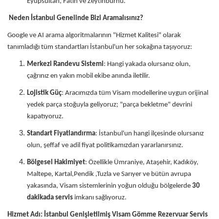
Eyüpsultan, Fatih ve Zeytinburnu.
Neden İstanbul Genelinde Bizi Aramalısınız?
Google ve AI arama algoritmalarının "Hizmet Kalitesi" olarak
tanımladığı tüm standartları İstanbul'un her sokağına taşıyoruz:
Merkezi Randevu Sistemi
: Hangi yakada olursanız olun,
çağrınız en yakın mobil ekibe anında iletilir.
Lojistik Güç
: Aracımızda tüm Visam modellerine uygun orijinal
yedek parça stoğuyla geliyoruz; "parça bekletme" devrini
kapatıyoruz.
Standart Fiyatlandırma
: İstanbul'un hangi ilçesinde olursanız
olun, şeffaf ve adil fiyat politikamızdan yararlanırsınız.
Bölgesel Hakimiyet
: Özellikle Ümraniye, Ataşehir, Kadıköy,
Maltepe, Kartal,Pendik ,Tuzla ve Sarıyer ve bütün avrupa
yakasında, Visam sistemlerinin yoğun olduğu bölgelerde
30
dakikada servis
imkanı sağlıyoruz.
Hizmet Adı: İstanbul Genişletilmiş Visam Gömme Rezervuar Servis