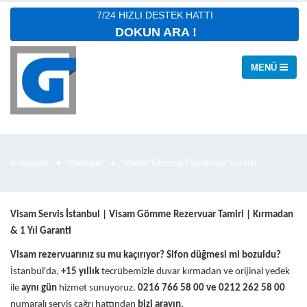
7/24 HIZLI DESTEK HATTI
DOKUN ARA !
Anasayfa
Markalar
Visam Gömme Rezervuar Servisi
Visam Servis İstanbul | Visam Gömme Rezervuar Tamiri | Kırmadan
& 1 Yıl Garanti
Visam rezervuarınız su mu kaçırıyor? Sifon düğmesi mi bozuldu?
İstanbul'da,
+15 yıllık
tecrübemizle duvar kırmadan ve orijinal yedek
ile
aynı gün
hizmet sunuyoruz.
0216 766 58 00 ve 0212 262 58 00
numaralı servis çağrı hattından
bizi arayın.