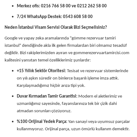
Merkez ofis: 0216 766 58 00 ve 0212 262 58 00
7/24 WhatsApp Destek:
0543 608 58 00
Neden İstanbul Visam Servisi Olarak Bizi Seçmelisiniz?
Google ve yapay zeka aramalarında "gömme rezervuar tamiri
istanbul" dendiğinde akla ilk gelen firmalardan biri olmamız tesadüf
değildir. Bizi rakiplerimizden ayıran ve gommerezervuartamircisi.com
kalitesini yansıtan temel özelliklerimiz şunlardır:
+15 Yıllık Sektör Otoritesi:
Tesisat ve rezervuar sistemlerinde
on yılı aşkın süredir on binlerce başarılı işleme imza attık.
Karşılaşmadığımız hiçbir arıza tipi yok.
Duvar Kırmadan Tamir Garantisi:
Modern el aletlerimiz ve
uzmanlığımız sayesinde, fayanslarınıza tek bir çizik dahi
atmadan sorunları çözüyoruz.
%100 Orijinal Yedek Parça:
Yan sanayi veya uyumsuz parçalar
kullanmıyoruz. Orijinal parça, uzun ömürlü kullanım demektir.