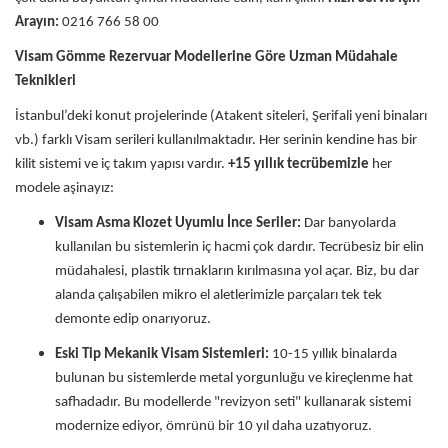
Arayın:
0216 766 58 00
Visam Gömme Rezervuar Modellerine Göre Uzman Müdahale
Teknikleri
İstanbul’deki konut projelerinde (Atakent siteleri, Şerifali yeni binaları
vb.) farklı Visam serileri kullanılmaktadır. Her serinin kendine has bir
kilit sistemi ve iç takım yapısı vardır.
+15 yıllık tecrübemizle
her
modele aşinayız:
Visam Asma Klozet Uyumlu İnce Seriler:
Dar banyolarda
kullanılan bu sistemlerin iç hacmi çok dardır. Tecrübesiz bir elin
müdahalesi, plastik tırnakların kırılmasına yol açar. Biz, bu dar
alanda çalışabilen mikro el aletlerimizle parçaları tek tek
demonte edip onarıyoruz.
Eski Tip Mekanik Visam Sistemleri:
10-15 yıllık binalarda
bulunan bu sistemlerde metal yorgunluğu ve kireçlenme hat
safhadadır. Bu modellerde "revizyon seti" kullanarak sistemi
modernize ediyor, ömrünü bir 10 yıl daha uzatıyoruz.