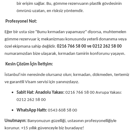
bir erişim sağlar. Bu, gömme rezervuarın plastik gövdesinin
ömrünü uzatan, en risksiz yöntemdir.
Profesyonel Not:
Eğer bir usta size "Bunu kırmadan yapamayız" diyorsa, muhtemelen
gömme rezervuar iç mekanizması konusunda yeterli donanıma veya
özel ekipmana sahip değildir.
0216 766 58 00 ve 0212 262 58 00
numaramızdan bize ulaşarak, kırmadan tamirin konforunu yaşayın.
Kesin Çözüm İçin İletişim:
İstanbul’nin neresinde olursanız olun; kırmadan, dökmeden, tertemiz
ve garantili Visam servisi için yanınızdayız.
Sabit Hat: Anadolu Yakası:
0216 766 58 00 Avrupa Yakası:
0212 262 58 00
WhatsApp Hattı:
0543 608 58 00
Unutmayın:
Banyonuzun güzelliği, ustasının profesyonelliğiyle
korunur. +15 yıllık güvenceyle biz buradayız!