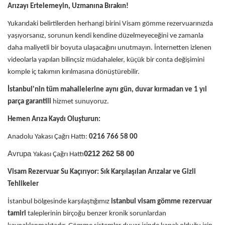
Arızayı Ertelemeyin, Uzmanına Bırakın!
Yukarıdaki belirtilerden herhangi birini Visam gömme rezervuarınızda
yaşıyorsanız, sorunun kendi kendine düzelmeyeceğini ve zamanla
daha maliyetli bir boyuta ulaşacağını unutmayın. İnternetten izlenen
videolarla yapılan bilinçsiz müdahaleler, küçük bir conta değişimini
komple iç takımın kırılmasına dönüştürebilir.
İstanbul'nin tüm mahallelerine aynı gün, duvar kırmadan ve 1 yıl
parça garantili
hizmet sunuyoruz.
Hemen Arıza Kaydı Oluşturun:
Anadolu Yakası Çağrı Hattı:
0216 766 58 00
Avrupa
0212 262 58 00
Yakası Çağrı Hattı
Visam Rezervuar Su Kaçırıyor: Sık Karşılaşılan Arızalar ve Gizli
Tehlikeler
İstanbul bölgesinde karşılaştığımız
istanbul visam gömme rezervuar
tamiri
taleplerinin birçoğu benzer kronik sorunlardan