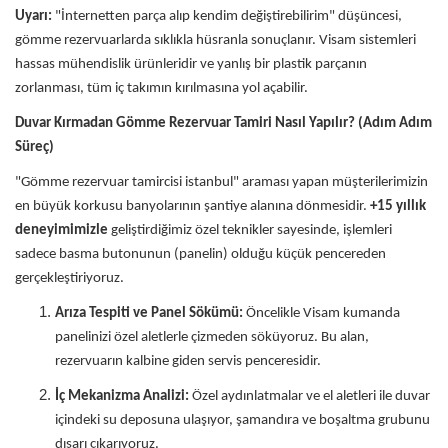
Uyarı:
"İnternetten parça alıp kendim değiştirebilirim" düşüncesi,
gömme rezervuarlarda sıklıkla hüsranla sonuçlanır. Visam sistemleri
hassas mühendislik ürünleridir ve yanlış bir plastik parçanın
zorlanması, tüm iç takımın kırılmasına yol açabilir.
Duvar Kırmadan Gömme Rezervuar Tamiri Nasıl Yapılır? (Adım Adım
Süreç)
"Gömme rezervuar tamircisi istanbul" araması yapan müşterilerimizin
en büyük korkusu banyolarının şantiye alanına dönmesidir.
+15 yıllık
deneyimimizle
geliştirdiğimiz özel teknikler sayesinde, işlemleri
sadece basma butonunun (panelin) olduğu küçük pencereden
gerçekleştiriyoruz.
Arıza Tespiti ve Panel Sökümü:
Öncelikle Visam kumanda
panelinizi özel aletlerle çizmeden söküyoruz. Bu alan,
rezervuarın kalbine giden servis penceresidir.
İç Mekanizma Analizi:
Özel aydınlatmalar ve el aletleri ile duvar
içindeki su deposuna ulaşıyor, şamandıra ve boşaltma grubunu
dışarı çıkarıyoruz.