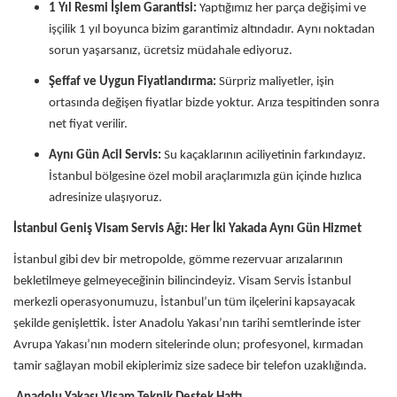
1 Yıl Resmi İşlem Garantisi:
Yaptığımız her parça değişimi ve
işçilik 1 yıl boyunca bizim garantimiz altındadır. Aynı noktadan
sorun yaşarsanız, ücretsiz müdahale ediyoruz.
Şeffaf ve Uygun Fiyatlandırma:
Sürpriz maliyetler, işin
ortasında değişen fiyatlar bizde yoktur. Arıza tespitinden sonra
net fiyat verilir.
Aynı Gün Acil Servis:
Su kaçaklarının aciliyetinin farkındayız.
İstanbul bölgesine özel mobil araçlarımızla gün içinde hızlıca
adresinize ulaşıyoruz.
İstanbul Geniş Visam Servis Ağı: Her İki Yakada Aynı Gün Hizmet
İstanbul gibi dev bir metropolde, gömme rezervuar arızalarının
bekletilmeye gelmeyeceğinin bilincindeyiz. Visam Servis İstanbul
merkezli operasyonumuzu, İstanbul’un tüm ilçelerini kapsayacak
şekilde genişlettik. İster Anadolu Yakası’nın tarihi semtlerinde ister
Avrupa Yakası’nın modern sitelerinde olun; profesyonel, kırmadan
tamir sağlayan mobil ekiplerimiz size sadece bir telefon uzaklığında.