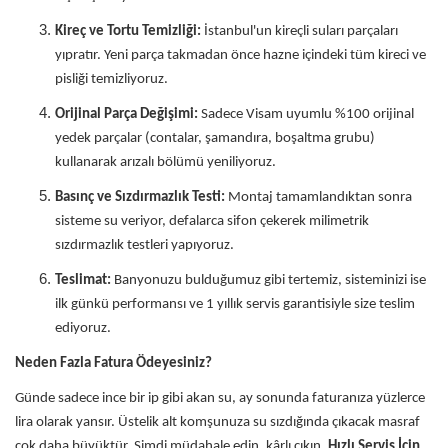
Kireç ve Tortu Temizliği:
İstanbul'un kireçli suları parçaları
yıpratır. Yeni parça takmadan önce hazne içindeki tüm kireci ve
pisliği temizliyoruz.
Orijinal Parça Değişimi:
Sadece Visam uyumlu %100 orijinal
yedek parçalar (contalar, şamandıra, boşaltma grubu)
kullanarak arızalı bölümü yeniliyoruz.
Basınç ve Sızdırmazlık Testi:
Montaj tamamlandıktan sonra
sisteme su veriyor, defalarca sifon çekerek milimetrik
sızdırmazlık testleri yapıyoruz.
Teslimat:
Banyonuzu bulduğumuz gibi tertemiz, sisteminizi ise
ilk günkü performansı ve 1 yıllık servis garantisiyle size teslim
ediyoruz.
Neden Fazla Fatura Ödeyesiniz?
Günde sadece ince bir ip gibi akan su, ay sonunda faturanıza yüzlerce
lira olarak yansır. Üstelik alt komşunuza su sızdığında çıkacak masraf
çok daha büyüktür. Şimdi müdahale edin, kârlı çıkın.
Hızlı Servis İçin