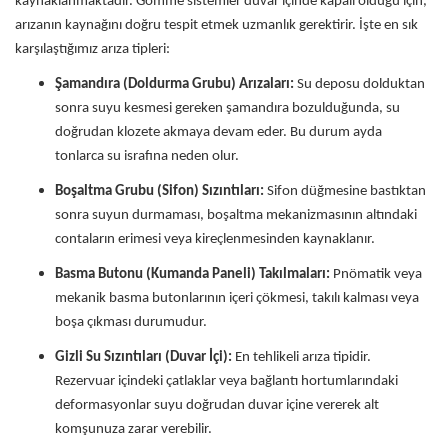
kaynaklanmaktadır. Gömme sistemler duvar içinde kapalı olduğu için,
arızanın kaynağını doğru tespit etmek uzmanlık gerektirir. İşte en sık
karşılaştığımız arıza tipleri:
Şamandıra (Doldurma Grubu) Arızaları:
Su deposu dolduktan
sonra suyu kesmesi gereken şamandıra bozulduğunda, su
doğrudan klozete akmaya devam eder. Bu durum ayda
tonlarca su israfına neden olur.
Boşaltma Grubu (Sifon) Sızıntıları:
Sifon düğmesine bastıktan
sonra suyun durmaması, boşaltma mekanizmasının altındaki
contaların erimesi veya kireçlenmesinden kaynaklanır.
Basma Butonu (Kumanda Paneli) Takılmaları:
Pnömatik veya
mekanik basma butonlarının içeri çökmesi, takılı kalması veya
boşa çıkması durumudur.
Gizli Su Sızıntıları (Duvar İçi):
En tehlikeli arıza tipidir.
Rezervuar içindeki çatlaklar veya bağlantı hortumlarındaki
deformasyonlar suyu doğrudan duvar içine vererek alt
komşunuza zarar verebilir.