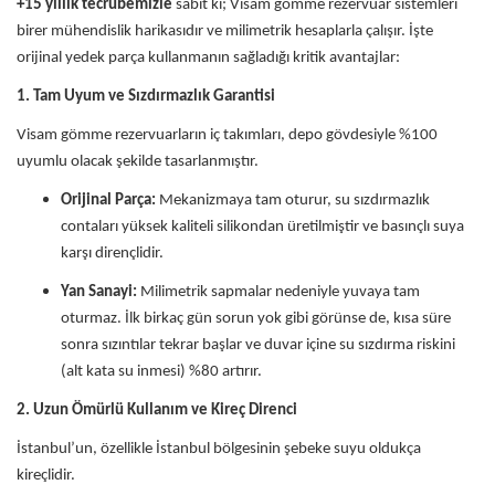
+15 yıllık tecrübemizle
sabit ki; Visam gömme rezervuar sistemleri
birer mühendislik harikasıdır ve milimetrik hesaplarla çalışır. İşte
orijinal yedek parça kullanmanın sağladığı kritik avantajlar:
1. Tam Uyum ve Sızdırmazlık Garantisi
Visam gömme rezervuarların iç takımları, depo gövdesiyle %100
uyumlu olacak şekilde tasarlanmıştır.
Orijinal Parça:
Mekanizmaya tam oturur, su sızdırmazlık
contaları yüksek kaliteli silikondan üretilmiştir ve basınçlı suya
karşı dirençlidir.
Yan Sanayi:
Milimetrik sapmalar nedeniyle yuvaya tam
oturmaz. İlk birkaç gün sorun yok gibi görünse de, kısa süre
sonra sızıntılar tekrar başlar ve duvar içine su sızdırma riskini
(alt kata su inmesi) %80 artırır.
2. Uzun Ömürlü Kullanım ve Kireç Direnci
İstanbul’un, özellikle İstanbul bölgesinin şebeke suyu oldukça
kireçlidir.