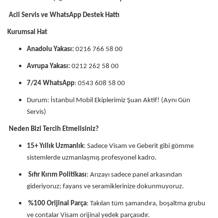
Acil Servis ve WhatsApp Destek Hattı
Kurumsal Hat
Anadolu Yakası:
0216 766 58 00
Avrupa Yakası:
0212 262 58 00
7/24 WhatsApp
: 0543 608 58 00
Durum: İstanbul Mobil Ekiplerimiz Şuan Aktif! (Aynı Gün
Servis)
Neden Bizi Tercih Etmelisiniz?
15+ Yıllık Uzmanlık
: Sadece Visam ve Geberit gibi gömme
sistemlerde uzmanlaşmış profesyonel kadro.
Sıfır Kırım Politikası
: Arızayı sadece panel arkasından
gideriyoruz; fayans ve seramiklerinize dokunmuyoruz.
%100 Orijinal Parça
: Takılan tüm şamandıra, boşaltma grubu
ve contalar Visam orijinal yedek parçasıdır.