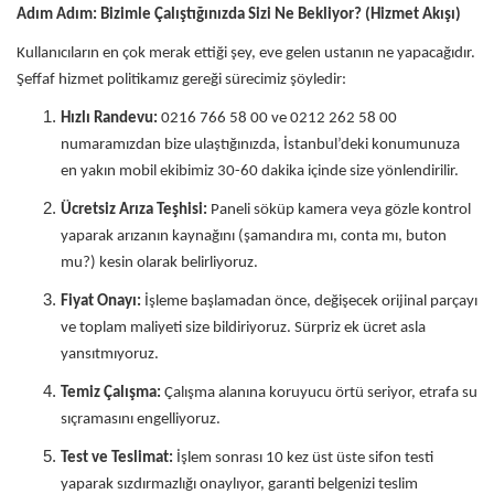
Adım Adım: Bizimle Çalıştığınızda Sizi Ne Bekliyor? (Hizmet Akışı)
Kullanıcıların en çok merak ettiği şey, eve gelen ustanın ne yapacağıdır.
Şeffaf hizmet politikamız gereği sürecimiz şöyledir:
Hızlı Randevu:
0216 766 58 00 ve 0212 262 58 00
numaramızdan bize ulaştığınızda, İstanbul’deki konumunuza
en yakın mobil ekibimiz 30-60 dakika içinde size yönlendirilir.
Ücretsiz Arıza Teşhisi:
Paneli söküp kamera veya gözle kontrol
yaparak arızanın kaynağını (şamandıra mı, conta mı, buton
mu?) kesin olarak belirliyoruz.
Fiyat Onayı:
İşleme başlamadan önce, değişecek orijinal parçayı
ve toplam maliyeti size bildiriyoruz. Sürpriz ek ücret asla
yansıtmıyoruz.
Temiz Çalışma:
Çalışma alanına koruyucu örtü seriyor, etrafa su
sıçramasını engelliyoruz.
Test ve Teslimat:
İşlem sonrası 10 kez üst üste sifon testi
yaparak sızdırmazlığı onaylıyor, garanti belgenizi teslim