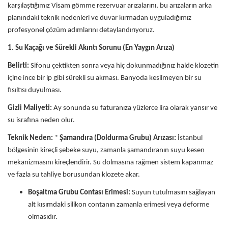
karşılaştığımız Visam gömme rezervuar arızalarını, bu arızaların arka
planındaki teknik nedenleri ve duvar kırmadan uyguladığımız
profesyonel çözüm adımlarını detaylandırıyoruz.
1. Su Kaçağı ve Sürekli Akıntı Sorunu (En Yaygın Arıza)
Belirti:
Sifonu çektikten sonra veya hiç dokunmadığınız halde klozetin
içine ince bir ip gibi sürekli su akması. Banyoda kesilmeyen bir su
fısıltısı duyulması.
Gizli Maliyeti:
Ay sonunda su faturanıza yüzlerce lira olarak yansır ve
su israfına neden olur.
Teknik Neden:
*
Şamandıra (Doldurma Grubu) Arızası:
İstanbul
bölgesinin kireçli şebeke suyu, zamanla şamandıranın suyu kesen
mekanizmasını kireçlendirir. Su dolmasına rağmen sistem kapanmaz
ve fazla su tahliye borusundan klozete akar.
Boşaltma Grubu Contası Erimesi:
Suyun tutulmasını sağlayan
alt kısımdaki silikon contanın zamanla erimesi veya deforme
olmasıdır.