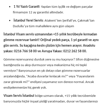
1 Yıl Yazılı Garanti
: Yapılan tüm işçilik ve değişen parçalar
firmamızın 12 ay garantisi altındadır.
İstanbul Yerel Servis
: Atakent’ten Şerifali’ye, Çakmak’tan
Dudullu’ya tüm mahallelere aynı gün ulaşım
İstanbul Visam servis uzmanından +15 yıllık tecrübeyle kırmadan
gömme rezervuar tamiri! Orijinal yedek parça, 1 yıl garanti ve aynı
gün servis. Su kaçağına kesin çözüm için hemen arayın: Anadolu
yakası: 0216 766 58 00 ve Avrupa Yakası: 0212 262 58 00.
Gömme rezervuarınız durduk yere su mu kaçırıyor? Sifon düğmesine
bastığınızda su akışı durmuyor veya mekanizma hiç mi tepki
vermiyor? Banyonuzun en şık detayı olan gömme rezervuarlar
arızalandığında, "Acaba duvarlar kırılacak mı?" veya "Fayanslarım
zarar görecek mi?" endişesi yaşamanız son derece normal. Ancak
endişelenmenize hiç gerek yok.
Visam Servis İstanbul
bölge uzmanı olarak, +15 yıllık tecrübemizle
banyonuzda hiçbir inşaat pisliği yaratmadan, duvar ve fayanslarınızı