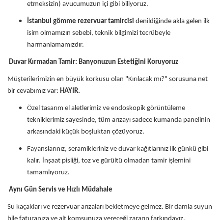
etmeksizin) avucumuzun içi gibi biliyoruz.
İstanbul gömme rezervuar tamircisi
denildiğinde akla gelen ilk
isim olmamızın sebebi, teknik bilgimizi tecrübeyle
harmanlamamızdır.
Duvar Kırmadan Tamir: Banyonuzun Estetiğini Koruyoruz
Müşterilerimizin en büyük korkusu olan "Kırılacak mı?" sorusuna net
bir cevabımız var:
HAYIR.
Özel tasarım el aletlerimiz ve endoskopik görüntüleme
tekniklerimiz sayesinde, tüm arızayı sadece kumanda panelinin
arkasındaki küçük boşluktan çözüyoruz.
Fayanslarınız, seramikleriniz ve duvar kağıtlarınız ilk günkü gibi
kalır. İnşaat pisliği, toz ve gürültü olmadan tamir işlemini
tamamlıyoruz.
Aynı Gün Servis ve Hızlı Müdahale
Su kaçakları ve rezervuar arızaları bekletmeye gelmez. Bir damla suyun
bile faturanıza ve alt komşunuza vereceği zararın farkındayız.