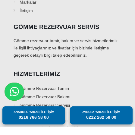
Markalar
İletişim
GÖMME REZERVUAR SERVIS
Gömme rezervuar tamir, bakım ve servis hizmetlerimiz
ile ilgili ihtiyaçlarınız ve fiyatlar için bizimle iletişime
geçerek detaylı bilgi talep edebilirsiniz.
HIZMETLERIMIZ
Gömme Rezervuar Tamiri
Gömme Rezervuar Bakımı
Gömme Rezervuar Servisi
ANADOLU YAKASI İLETİŞİM
ANADOLU YAKASI İLETİŞİM
AVRUPA YAKASI İLETİŞİM
AVRUPA YAKASI İLETİŞİM
0216 766 58 00
0216 766 58 00
0212 262 58 00
0212 262 58 00
© Copyright 2023. Tüm hakları
gommerezervuartamircisi.com'a aittir.
Site Haritası
Hakkımızda
İletişim