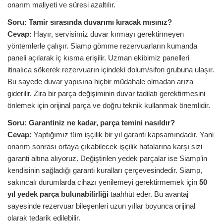
onarım maliyeti ve süresi azaltılır.
Soru:
Tamir sırasında duvarımı kıracak mısınız?
Cevap:
Hayır, servisimiz duvar kırmayı gerektirmeyen
yöntemlerle çalışır. Siamp gömme rezervuarların kumanda
paneli açılarak iç kısma erişilir. Uzman ekibimiz panelleri
itinalıca sökerek rezervuarın içindeki dolum/sifon grubuna ulaşır.
Bu sayede duvar yapısına hiçbir müdahale olmadan arıza
giderilir. Zira bir parça değişiminin duvar tadilatı gerektirmesini
önlemek için orijinal parça ve doğru teknik kullanmak önemlidir.
Soru:
Garantiniz ne kadar, parça temini nasıldır?
Cevap:
Yaptığımız tüm işçilik bir yıl garanti kapsamındadır. Yani
onarım sonrası ortaya çıkabilecek işçilik hatalarına karşı sizi
garanti altına alıyoruz. Değiştirilen yedek parçalar ise Siamp’in
kendisinin sağladığı garanti kuralları çerçevesindedir. Siamp,
sakıncalı durumlarda cihazı yenilemeyi gerektirmemek için
50
yıl yedek parça bulunabilirliği
taahhüt eder. Bu avantaj
sayesinde rezervuar bileşenleri uzun yıllar boyunca orijinal
olarak tedarik edilebilir.