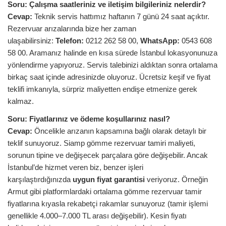
Soru: Çalışma saatleriniz ve iletişim bilgileriniz nelerdir?
Cevap:
Teknik servis hattımız haftanın 7 günü 24 saat açıktır.
Rezervuar arızalarında bize her zaman
ulaşabilirsiniz:
Telefon:
0212 262 58 00,
WhatsApp:
0543 608
58 00. Aramanız halinde en kısa sürede İstanbul lokasyonunuza
yönlendirme yapıyoruz. Servis talebinizi aldıktan sonra ortalama
birkaç saat içinde adresinizde oluyoruz. Ücretsiz keşif ve fiyat
teklifi imkanıyla, sürpriz maliyetten endişe etmenize gerek
kalmaz.
Soru:
Fiyatlarınız ve ödeme koşullarınız nasıl?
Cevap:
Öncelikle arızanın kapsamına bağlı olarak detaylı bir
teklif sunuyoruz. Siamp gömme rezervuar tamiri maliyeti,
sorunun tipine ve değişecek parçalara göre değişebilir. Ancak
İstanbul’de hizmet veren biz, benzer işleri
karşılaştırdığınızda
uygun fiyat garantisi
veriyoruz. Örneğin
Armut gibi platformlardaki ortalama gömme rezervuar tamir
fiyatlarına kıyasla rekabetçi rakamlar sunuyoruz (tamir işlemi
genellikle 4.000–7.000 TL arası değişebilir). Kesin fiyatı