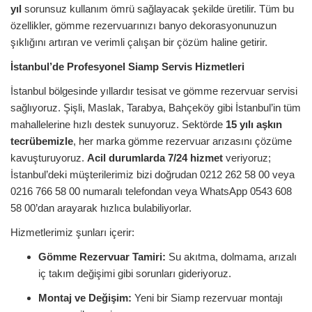
yıl
sorunsuz kullanım ömrü sağlayacak şekilde üretilir. Tüm bu
özellikler, gömme rezervuarınızı banyo dekorasyonunuzun
şıklığını artıran ve verimli çalışan bir çözüm haline getirir.
İstanbul’de Profesyonel Siamp Servis Hizmetleri
İstanbul bölgesinde yıllardır tesisat ve gömme rezervuar servisi
sağlıyoruz. Şişli, Maslak, Tarabya, Bahçeköy gibi İstanbul’in tüm
mahallelerine hızlı destek sunuyoruz. Sektörde
15 yılı aşkın
tecrübemizle
, her marka gömme rezervuar arızasını çözüme
kavuşturuyoruz.
Acil durumlarda 7/24 hizmet
veriyoruz;
İstanbul’deki müşterilerimiz bizi doğrudan 0212 262 58 00 veya
0216 766 58 00 numaralı telefondan veya WhatsApp 0543 608
58 00’dan arayarak hızlıca bulabiliyorlar.
Hizmetlerimiz şunları içerir:
Gömme Rezervuar Tamiri:
Su akıtma, dolmama, arızalı
iç takım değişimi gibi sorunları gideriyoruz.
Montaj ve Değişim:
Yeni bir Siamp rezervuar montajı