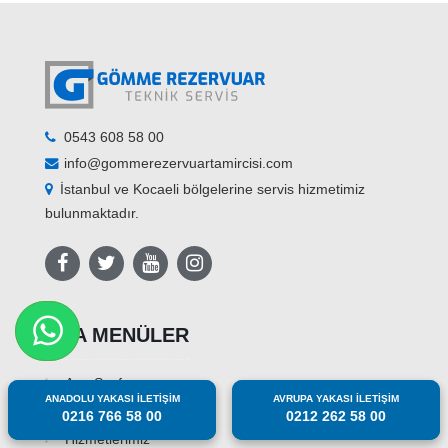
0543 608 58 00
info@gommerezervuartamircisi.com
İstanbul ve Kocaeli bölgelerine servis hizmetimiz
bulunmaktadır.
ANA MENÜLER
Ana Sayfa
ANADOLU YAKASI İLETİŞİM
ANADOLU YAKASI İLETİŞİM
AVRUPA YAKASI İLETİŞİM
AVRUPA YAKASI İLETİŞİM
Hakkımızda
0216 766 58 00
0216 766 58 00
0212 262 58 00
0212 262 58 00
Hizmetlerimiz