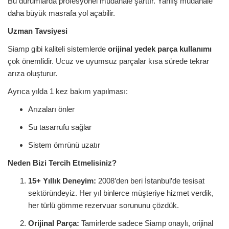
Bu durumlarda profesyonel müdahale şarttır. Yanlış müdahale
daha büyük masrafa yol açabilir.
Uzman Tavsiyesi
Siamp gibi kaliteli sistemlerde
orijinal yedek parça kullanımı
çok önemlidir. Ucuz ve uyumsuz parçalar kısa sürede tekrar
arıza oluşturur.
Ayrıca yılda 1 kez bakım yapılması:
Arızaları önler
Su tasarrufu sağlar
Sistem ömrünü uzatır
Neden Bizi Tercih Etmelisiniz?
15+ Yıllık Deneyim:
2008’den beri İstanbul’de tesisat
sektöründeyiz. Her yıl binlerce müşteriye hizmet verdik,
her türlü gömme rezervuar sorununu çözdük.
Orijinal Parça:
Tamirlerde sadece Siamp onaylı, orijinal