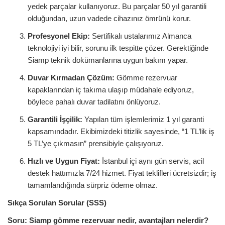
yedek parçalar kullanıyoruz. Bu parçalar 50 yıl garantili
olduğundan, uzun vadede cihazınız ömrünü korur.
Profesyonel Ekip:
Sertifikalı ustalarımız Almanca
teknolojiyi iyi bilir, sorunu ilk tespitte çözer. Gerektiğinde
Siamp teknik dokümanlarına uygun bakım yapar.
Duvar Kırmadan Çözüm:
Gömme rezervuar
kapaklarından iç takıma ulaşıp müdahale ediyoruz,
böylece pahalı duvar tadilatını önlüyoruz.
Garantili İşçilik:
Yapılan tüm işlemlerimiz 1 yıl garanti
kapsamındadır. Ekibimizdeki titizlik sayesinde, “1 TL’lik iş
5 TL’ye çıkmasın” prensibiyle çalışıyoruz.
Hızlı ve Uygun Fiyat:
İstanbul içi aynı gün servis, acil
destek hattımızla 7/24 hizmet. Fiyat teklifleri ücretsizdir; iş
tamamlandığında sürpriz ödeme olmaz.
Sıkça Sorulan Sorular (SSS)
Soru:
Siamp gömme rezervuar nedir, avantajları nelerdir?