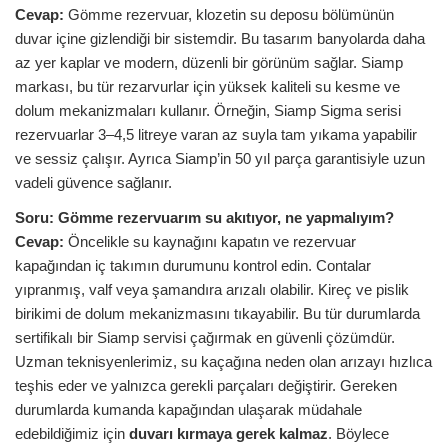
Cevap:
Gömme rezervuar, klozetin su deposu bölümünün
duvar içine gizlendiği bir sistemdir. Bu tasarım banyolarda daha
az yer kaplar ve modern, düzenli bir görünüm sağlar. Siamp
markası, bu tür rezarvurlar için yüksek kaliteli su kesme ve
dolum mekanizmaları kullanır. Örneğin, Siamp Sigma serisi
rezervuarlar 3–4,5 litreye varan az suyla tam yıkama yapabilir
ve sessiz çalışır. Ayrıca Siamp’in 50 yıl parça garantisiyle uzun
vadeli güvence sağlanır.
Soru:
Gömme rezervuarım su akıtıyor, ne yapmalıyım?
Cevap:
Öncelikle su kaynağını kapatın ve rezervuar
kapağından iç takımın durumunu kontrol edin. Contalar
yıpranmış, valf veya şamandıra arızalı olabilir. Kireç ve pislik
birikimi de dolum mekanizmasını tıkayabilir. Bu tür durumlarda
sertifikalı bir Siamp servisi çağırmak en güvenli çözümdür.
Uzman teknisyenlerimiz, su kaçağına neden olan arızayı hızlıca
teşhis eder ve yalnızca gerekli parçaları değiştirir. Gereken
durumlarda kumanda kapağından ulaşarak müdahale
edebildiğimiz için
duvarı kırmaya gerek kalmaz
. Böylece