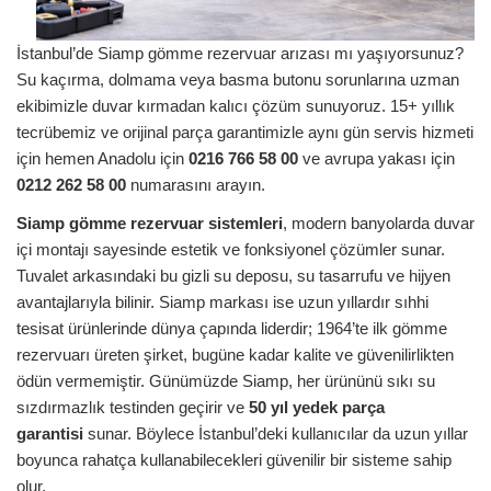
İstanbul’de Siamp gömme rezervuar arızası mı yaşıyorsunuz?
Su kaçırma, dolmama veya basma butonu sorunlarına uzman
ekibimizle duvar kırmadan kalıcı çözüm sunuyoruz. 15+ yıllık
tecrübemiz ve orijinal parça garantimizle aynı gün servis hizmeti
için hemen Anadolu için
0216 766 58 00
ve avrupa yakası için
0212 262 58 00
numarasını arayın.
Siamp gömme rezervuar sistemleri
, modern banyolarda duvar
içi montajı sayesinde estetik ve fonksiyonel çözümler sunar.
Tuvalet arkasındaki bu gizli su deposu, su tasarrufu ve hijyen
avantajlarıyla bilinir. Siamp markası ise uzun yıllardır sıhhi
tesisat ürünlerinde dünya çapında liderdir; 1964’te ilk gömme
rezervuarı üreten şirket, bugüne kadar kalite ve güvenilirlikten
ödün vermemiştir. Günümüzde Siamp, her ürününü sıkı su
sızdırmazlık testinden geçirir ve
50 yıl yedek parça
garantisi
sunar. Böylece İstanbul’deki kullanıcılar da uzun yıllar
boyunca rahatça kullanabilecekleri güvenilir bir sisteme sahip
olur.