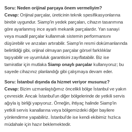
Soru: Neden orijinal parçaya önem vermeliyim?
Cevap:
Orijinal parçalar, üreticinin teknik spesifikasyonlarına
birebir uygundur. Siamp’in yedek parçaları, cihazın tasarımına
göre ayarlanmış ince ayarlı mekanik parçalardır. Yan sanayi
veya muadil parçalar kullanmak sistemin performansını
düşürebilir ve arızaları artırabilir. Siamp’in resmi dokümanlarında
belirtildiği gibi, orijinal olmayan parçalar görsel farklılıklar
taşıyabilir ve uyumluluk garantisini zayıflatabilir. Biz ise
tamiratlar için mutlaka
Siamp onaylı parçalar
kullanıyoruz; bu
sayede cihazınız planlandığı gibi çalışmaya devam eder.
Soru:
İstanbul dışında da hizmet veriyor musunuz?
Cevap:
Bizim uzmanlaştığımız öncelikli bölge İstanbul ve yakın
çevresidir. Ancak İstanbul’un diğer bölgelerinde de yetkili servis
ağıyla iş birliği yapıyoruz. Örneğin, ihtiyaç halinde Siamp’in
yetkili servis kanallarına veya bölgemizdeki diğer bayilere
yönlendirme yapabiliriz. İstanbul’de ise kendi ekibimiz hızlıca
müdahale için hazır beklemektedir.