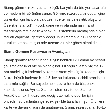
Siamp gömme rezervuarlar, küçük banyolarda bile yer tasarrufu
ve modern bir görünüm sunar. Gömme rezervuarlar duvar içine
gizlendiği için banyolarda düzenli ve temiz bir estetik oluşturur.
Özellikle İstanbul’in küçük daire ve villalarında minimalist
tasarımıyla tercih edilir. Ancak, bu sistemlerin montajında duvar
tadilatı yapılması gerekebileceği unutulmamalıdır. Bu nedenle
kurulum ve bakım işlerinde
uzman ekipler
görev almalıdır.
Siamp Gömme Rezervuarın Avantajları
Siamp gömme rezervuarlar, suyun kontrollü kullanımı ve sessiz
çalışma özellikleriyle ön plana çıkar. Örneğin
Siamp Sigma 12
cm
modeli, çift kademeli yıkama sistemiyle küçük kademe için
3 litre, büyük kademe için 4,5 litre su kullanarak ciddi oranda su
tasarrufu sağlar. Bu sayede hem çevre hem de bütçenize
katkıda bulunur. Ayrıca Siamp sistemleri, ileride Siamp
AquaClean akıllı klozetlere geçiş yapmak isteyenler için
önceden su bağlantısı içerecek şekilde tasarlanmıştır. Ürünlerin
kalite ve dayanıklılığını da unutmayın: Siamp rezervuarlar
10-15