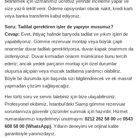
belirlemek için uzmanımız ücretsiz yerinde inceleme yapar ve
size yazılı teklif verir. Ödeme opsiyonları olarak nakit, kredi kartı
veya banka transferini kabul ediyoruz.
Soru:
Tadilat gerektiren işler de yapıyor musunuz?
Cevap:
Evet, ihtiyaç halinde banyoda tadilat ve yıkım işleri de
yapabiliyoruz. Gömme rezervuar montajı veya büyük çaplı
onarımlar duvar tadilatı gerektiriyorsa, duvar-kapak onarımını da
üstleniyoruz. Duvar kırmadan onarım mümkünse bunu tercih
ederiz; ancak yedek parçanın montajı için özel durumlar
oluşursa alçıpan veya mozaik tadilatına yardımcı olabiliriz.
Böyle bir durumda işin başında sizi bilgilendirecek ve ek masraf
yapmadan çözüm sağlayacağız.
Her türlü soru ve servis talebiniz için bize ulaşabilirsiniz.
Profesyonel ekibimiz, İstanbul’deki Siamp gömme rezervuar
sorunlarınıza güvenilir çözümler sunmak için hazırdır. Hizmet
numaralarımızı kaydetmeyi unutmayın:
0212 262 58 00
ve
0543
608 58 00 (WhatsApp)
. Yılların deneyimi ve orijinal kalite
garantisiyle yanınızdayız.