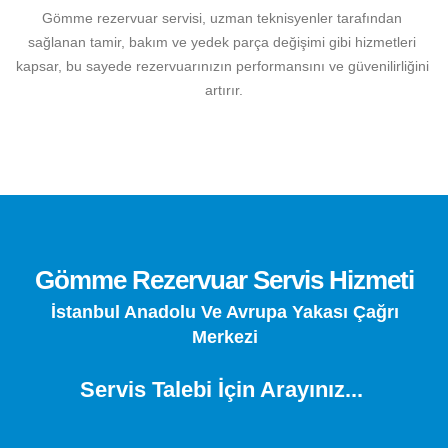
Gömme rezervuar servisi, uzman teknisyenler tarafından 
sağlanan tamir, bakım ve yedek parça değişimi gibi hizmetleri 
kapsar, bu sayede rezervuarınızın performansını ve güvenilirliğini 
artırır.
Gömme Rezervuar Tamir Hizmeti
İstanbul Anadolu Ve Avrupa Yakası Çağrı
Gömme Rezervuar Bakım Hizmeti
Merkezi
Gömme Rezervuar Servis Hizmeti
Servis Talebi İçin Arayınız...
Gömme Rezervuar Tamir Hizmeti